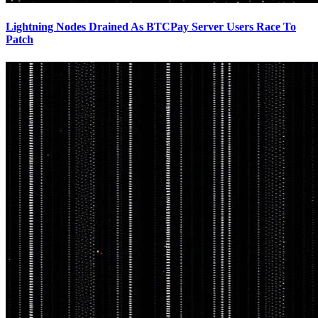
Lightning Nodes Drained As BTCPay Server Users Race To
Patch