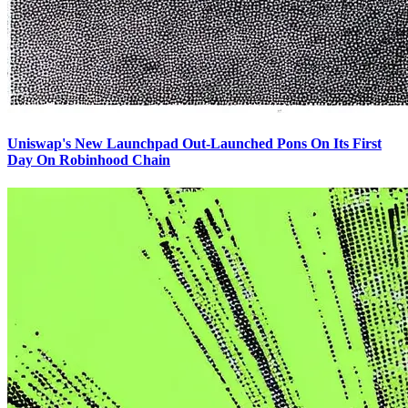
Uniswap's New Launchpad Out-Launched Pons On Its First
Day On Robinhood Chain