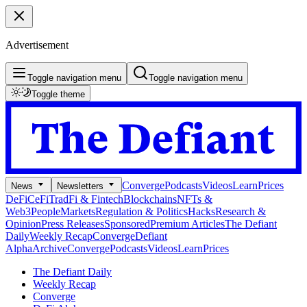
Advertisement
Toggle navigation menu
Toggle navigation menu
Toggle theme
Converge
Podcasts
Videos
Learn
Prices
News
Newsletters
DeFi
CeFi
TradFi & Fintech
Blockchains
NFTs &
Web3
People
Markets
Regulation & Politics
Hacks
Research &
Opinion
Press Releases
Sponsored
Premium Articles
The Defiant
Daily
Weekly Recap
Converge
Defiant
Alpha
Archive
Converge
Podcasts
Videos
Learn
Prices
The Defiant Daily
Weekly Recap
Converge