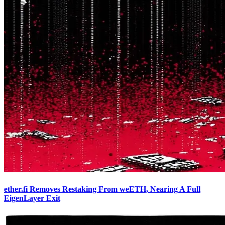
ether.fi Removes Restaking From weETH, Nearing A Full
EigenLayer Exit