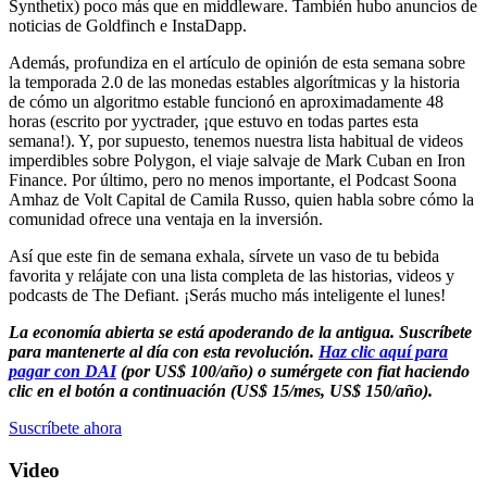
Synthetix) poco más que en middleware. También hubo anuncios de
noticias de Goldfinch e InstaDapp.
Además, profundiza en el artículo de opinión de esta semana sobre
la temporada 2.0 de las monedas estables algorítmicas y la historia
de cómo un algoritmo estable funcionó en aproximadamente 48
horas (escrito por yyctrader, ¡que estuvo en todas partes esta
semana!). Y, por supuesto, tenemos nuestra lista habitual de videos
imperdibles sobre Polygon, el viaje salvaje de Mark Cuban en Iron
Finance. Por último, pero no menos importante, el Podcast Soona
Amhaz de Volt Capital de Camila Russo, quien habla sobre cómo la
comunidad ofrece una ventaja en la inversión.
Así que este fin de semana exhala, sírvete un vaso de tu bebida
favorita y relájate con una lista completa de las historias, videos y
podcasts de The Defiant. ¡Serás mucho más inteligente el lunes!
La economía abierta se está apoderando de la antigua. Suscríbete
para mantenerte al día con esta revolución.
Haz clic aquí para
pagar con DAI
(por US$ 100/año) o sumérgete con fiat haciendo
clic en el botón a continuación (US$ 15/mes, US$ 150/año).
Suscríbete ahora
Video