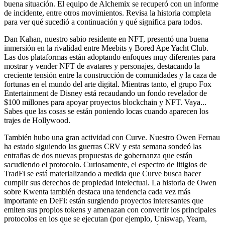
buena situación. El equipo de Alchemix se recuperó con un informe
de incidente, entre otros movimientos. Revisa la historia completa
para ver qué sucedió a continuación y qué significa para todos.
Dan Kahan, nuestro sabio residente en NFT, presentó una buena
inmersión en la rivalidad entre Meebits y Bored Ape Yacht Club.
Las dos plataformas están adoptando enfoques muy diferentes para
mostrar y vender NFT de avatares y personajes, destacando la
creciente tensión entre la construcción de comunidades y la caza de
fortunas en el mundo del arte digital. Mientras tanto, el grupo Fox
Entertainment de Disney está recaudando un fondo revelador de
$100 millones para apoyar proyectos blockchain y NFT. Vaya...
Sabes que las cosas se están poniendo locas cuando aparecen los
trajes de Hollywood.
También hubo una gran actividad con Curve. Nuestro Owen Fernau
ha estado siguiendo las guerras CRV y esta semana sondeó las
entrañas de dos nuevas propuestas de gobernanza que están
sacudiendo el protocolo. Curiosamente, el espectro de litigios de
TradFi se está materializando a medida que Curve busca hacer
cumplir sus derechos de propiedad intelectual. La historia de Owen
sobre Kwenta también destaca una tendencia cada vez más
importante en DeFi: están surgiendo proyectos interesantes que
emiten sus propios tokens y amenazan con convertir los principales
protocolos en los que se ejecutan (por ejemplo, Uniswap, Yearn,