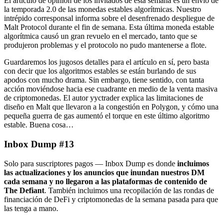
El artículo de opinión de los invitados de esta semana es un envío de
la temporada 2.0 de las monedas estables algorítmicas. Nuestro
intrépido corresponsal informa sobre el desenfrenado despliegue de
Malt Protocol durante el fin de semana. Esta última moneda estable
algorítmica causó un gran revuelo en el mercado, tanto que se
produjeron problemas y el protocolo no pudo mantenerse a flote.
Guardaremos los jugosos detalles para el artículo en sí, pero basta
con decir que los algoritmos estables se están burlando de sus
apodos con mucho drama. Sin embargo, tiene sentido, con tanta
acción moviéndose hacia ese cuadrante en medio de la venta masiva
de criptomonedas. El autor yyctrader explica las limitaciones de
diseño en Malt que llevaron a la congestión en Polygon, y cómo una
pequeña guerra de gas aumentó el torque en este último algoritmo
estable. Buena cosa…
Inbox Dump #13
Solo para suscriptores pagos — Inbox Dump es donde
incluimos
las actualizaciones y los anuncios que inundan nuestros DM
cada semana y no llegaron a las plataformas de contenido de
The Defiant
. También incluimos una recopilación de las rondas de
financiación de DeFi y criptomonedas de la semana pasada para que
las tenga a mano.