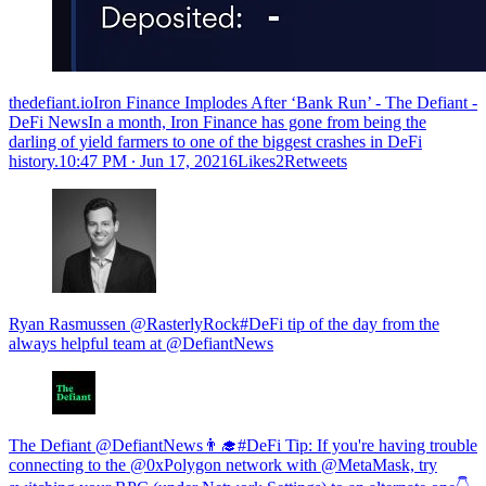
thedefiant.ioIron Finance Implodes After ‘Bank Run’ - The Defiant -
DeFi NewsIn a month, Iron Finance has gone from being the
darling of yield farmers to one of the biggest crashes in DeFi
history.
10:47 PM ∙ Jun 17, 20216Likes2Retweets
Ryan Rasmussen @RasterlyRock#DeFi tip of the day from the
always helpful team at @DefiantNews
The Defiant @DefiantNews👨‍🎓#DeFi Tip: If you're having trouble
connecting to the @0xPolygon network with @MetaMask, try