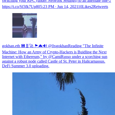
switching your RPC (under Network Settings) to an alternate one👇
https://t.co/Sf3fk7Up80
5:23 PM ∙ Jun 14, 202110Likes2Retweets
gokhan.eth 💾🧬🚀 🏴🦇🔊 @0xgokhanReading "The Infinite
Machine: How an Army of Crypto-Hackers is Buidling the Next
Internet with Ethereum," by @CamiRusso under a scorching sun
against a robust node called Castle of St. Peter in Halicarnassus.
DeFi Summer 3.0 uploading.