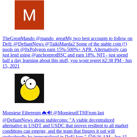
TheGreatMando @mando_greatMy two best accounts to follow on
Defi: @DefiantNews @TaikiMaeda2 Some of the stable coin (!)
pools on @0xPolygon earn 15%-500%+ APR. Alternatively can
just lend using @anchorprotBSC and earn 18%. NFI - just spend
half a day learning about this stuff, you wont regret it
2:38 PM ∙ Jun
15, 2021
Monsieur Ethereum 🦇🔊 @MonsieurETHFrom last
@DefiantNews about stablecoins: "A viable decentralized
alternative to USDT and USDC that proves resilient to all market
conditions can emerge, and the team that figures it out will
undoubtedly be immortalized in DeFi lore." 😏
8:36 AM ∙ Jun 15,