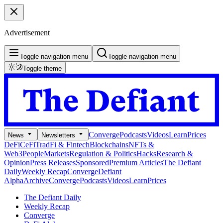
Advertisement
Toggle navigation menu
Toggle navigation menu
Toggle theme
Converge
Podcasts
Videos
Learn
Prices
News
Newsletters
DeFi
CeFi
TradFi & Fintech
Blockchains
NFTs &
Web3
People
Markets
Regulation & Politics
Hacks
Research &
Opinion
Press Releases
Sponsored
Premium Articles
The Defiant
Daily
Weekly Recap
Converge
Defiant
Alpha
Archive
Converge
Podcasts
Videos
Learn
Prices
The Defiant Daily
Weekly Recap
Converge