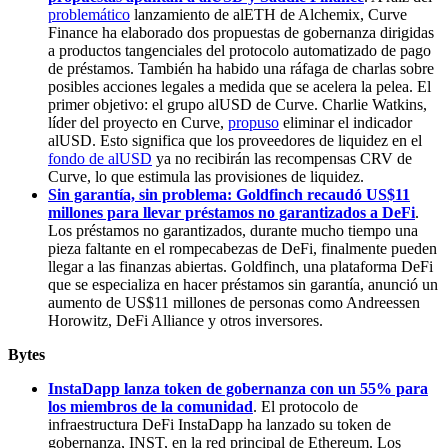
problemático
lanzamiento de alETH de Alchemix, Curve
Finance ha elaborado dos propuestas de gobernanza dirigidas
a productos tangenciales del protocolo automatizado de pago
de préstamos. También ha habido una ráfaga de charlas sobre
posibles acciones legales a medida que se acelera la pelea. El
primer objetivo: el grupo alUSD de Curve. Charlie Watkins,
líder del proyecto en Curve,
propuso
eliminar el indicador
alUSD. Esto significa que los proveedores de liquidez en el
fondo de alUSD
ya no recibirán las recompensas CRV de
Curve, lo que estimula las provisiones de liquidez.
Sin garantía, sin problema: Goldfinch recaudó US$11
millones para llevar préstamos no garantizados a DeFi
.
Los préstamos no garantizados, durante mucho tiempo una
pieza faltante en el rompecabezas de DeFi, finalmente pueden
llegar a las finanzas abiertas. Goldfinch, una plataforma DeFi
que se especializa en hacer préstamos sin garantía, anunció un
aumento de US$11 millones de personas como Andreessen
Horowitz, DeFi Alliance y otros inversores.
Bytes
InstaDapp lanza token de gobernanza con un 55% para
los miembros de la comunidad
. El protocolo de
infraestructura DeFi InstaDapp ha lanzado su token de
gobernanza, INST, en la red principal de Ethereum. Los