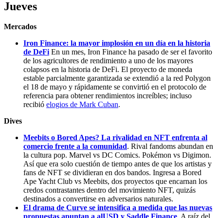
Jueves
Mercados
Iron Finance: la mayor implosión en un día en la historia
de DeFi
En un mes, Iron Finance ha pasado de ser el favorito
de los agricultores de rendimiento a uno de los mayores
colapsos en la historia de DeFi. El proyecto de moneda
estable parcialmente garantizada se extendió a la red Polygon
el 18 de mayo y rápidamente se convirtió en el protocolo de
referencia para obtener rendimientos increíbles; incluso
recibió
elogios de Mark Cuban
.
Dives
Meebits o Bored Apes? La rivalidad en NFT enfrenta al
comercio frente a la comunidad
. Rival fandoms abundan en
la cultura pop. Marvel vs DC Comics. Pokémon vs Digimon.
Así que era solo cuestión de tiempo antes de que los artistas y
fans de NFT se dividieran en dos bandos. Ingresa a Bored
Ape Yacht Club vs Meebits, dos proyectos que encarnan los
credos contrastantes dentro del movimiento NFT, quizás
destinados a convertirse en adversarios naturales.
El drama de Curve se intensifica a medida que las nuevas
propuestas apuntan a alUSD y Saddle Finance
. A raíz del