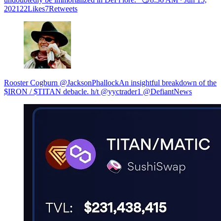
202122Likes7Retweets
Rooster Cogburn @JacksonPhallockAn insightful breakdown of the
$IRON / $TITAN debacle. h/t @yyctrader1 @DefiantNews