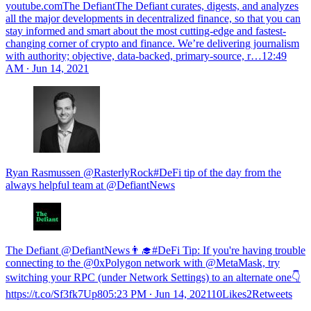
youtube.comThe DefiantThe Defiant curates, digests, and analyzes
all the major developments in decentralized finance, so that you can
stay informed and smart about the most cutting-edge and fastest-
changing corner of crypto and finance. We’re delivering journalism
with authority; objective, data-backed, primary-source, r…
12:49
AM ∙ Jun 14, 2021
Ryan Rasmussen @RasterlyRock#DeFi tip of the day from the
always helpful team at @DefiantNews
The Defiant @DefiantNews👨‍🎓#DeFi Tip: If you're having trouble
connecting to the @0xPolygon network with @MetaMask, try
switching your RPC (under Network Settings) to an alternate one👇
https://t.co/Sf3fk7Up80
5:23 PM ∙ Jun 14, 202110Likes2Retweets