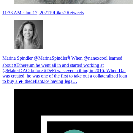
11:33 AM ∙ Jun 17, 202119Likes2Retweets
Marina Spindler @MarinaSpindler
🎙 When ⁦@nanexcool⁩ learned
about #Ethereum he went all in and started working at
⁦@MakerDAO⁩ before #DeFi was even a thing in 2016. When Dai
was created, he was one of the first to take out a collateralized loan
to buy a 🚙
thedefiant.io/-having-lega…