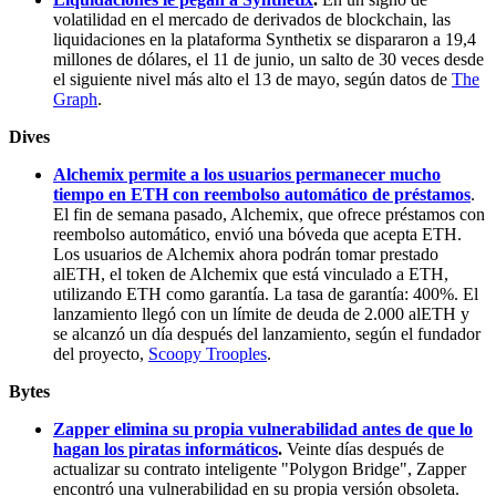
volatilidad en el mercado de derivados de blockchain, las
liquidaciones en la plataforma Synthetix se dispararon a 19,4
millones de dólares, el 11 de junio, un salto de 30 veces desde
el siguiente nivel más alto el 13 de mayo, según datos de
The
Graph
.
Dives
Alchemix permite a los usuarios permanecer mucho
tiempo en ETH con reembolso automático de préstamos
.
El fin de semana pasado, Alchemix, que ofrece préstamos con
reembolso automático, envió una bóveda que acepta ETH.
Los usuarios de Alchemix ahora podrán tomar prestado
alETH, el token de Alchemix que está vinculado a ETH,
utilizando ETH como garantía. La tasa de garantía: 400%. El
lanzamiento llegó con un límite de deuda de 2.000 alETH y
se alcanzó un día después del lanzamiento, según el fundador
del proyecto,
Scoopy Trooples
.
Bytes
Zapper elimina su propia vulnerabilidad antes de que lo
hagan los piratas informáticos
.
Veinte días después de
actualizar su contrato inteligente "Polygon Bridge", Zapper
encontró una vulnerabilidad en su propia versión obsoleta.