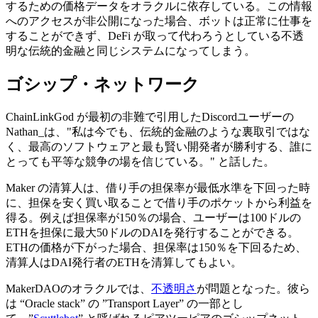
するための価格データをオラクルに依存している。この情報
へのアクセスが非公開になった場合、ボットは正常に仕事を
することができず、DeFi が取って代わろうとしている不透
明な伝統的金融と同じシステムになってしまう。
ゴシップ・ネットワーク
ChainLinkGod が最初の非難で引用したDiscordユーザーの
Nathan_は、"私は今でも、伝統的金融のような裏取引ではな
く、最高のソフトウェアと最も賢い開発者が勝利する、誰に
とっても平等な競争の場を信じている。" と話した。
Maker の清算人は、借り手の担保率が最低水準を下回った時
に、担保を安く買い取ることで借り手のポケットから利益を
得る。例えば担保率が150％の場合、ユーザーは100ドルの
ETHを担保に最大50ドルのDAIを発行することができる。
ETHの価格が下がった場合、担保率は150％を下回るため、
清算人はDAI発行者のETHを清算してもよい。
MakerDAOのオラクルでは、
不透明さ
が問題となった。彼ら
は “Oracle stack” の ”Transport Layer” の一部とし