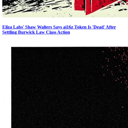
Eliza Labs' Shaw Walters Says ai16z Token Is 'Dead' After
Settling Burwick Law Class Action