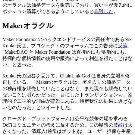
のオラクルは価格データを販売しており、買い手が優先的に
ポジション清算ができるようにしていると
非難した
。
Makerオラクル
Maker Foundationのバックエンドサービスの責任者であるNik
Kunkel氏は、プロジェクトのフォーラムでこの告発に
反論
。
"MakerDAO と Maker Foundation は直接的にも間接的にも、
特権的な価格情報の使用や販売によって利益を得たことはな
い」と述べた。
Kunkel氏の回答を受けて、ChainLink God は自身の立場を修
正している。「Makerのオラクルは、署名入りの価格データ
の独占権を販売していたことはなく、また現在も販売してい
ないことは明らかだった。目にしたトランザクションも、論
理的で工学的な理由が背景にある、特定状況の結果に過ぎな
いものだった」とツイートした。
クローズド・プラットフォームは公平な競争の場を求める
DeFiコミュニティの考えに反するため、この疑惑の
波紋
は大
きくなった。清算人(通常はボット)は、ユーザー担保を生産