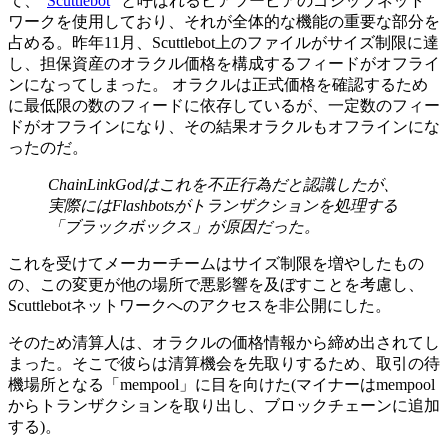
て、”
Scuttlebot
” と呼ばれるピアツーピアのゴシップネット
ワークを使用しており、それが全体的な機能の重要な部分を
占める。昨年11月、Scuttlebot上のファイルがサイズ制限に達
し、担保資産のオラクル価格を構成するフィードがオフライ
ンになってしまった。 オラクルは正式価格を確認するため
に最低限の数のフィードに依存しているが、一定数のフィー
ドがオフラインになり、その結果オラクルもオフラインにな
ったのだ。
ChainLinkGodはこれを不正行為だと認識したが、
実際にはFlashbotsがトランザクションを処理する
「ブラックボックス」が原因だった。
これを受けてメーカーチームはサイズ制限を増やしたもの
の、この変更が他の場所で悪影響を及ぼすことを考慮し、
Scuttlebotネットワークへのアクセスを非公開にした。
そのため清算人は、オラクルの価格情報から締め出されてし
まった。そこで彼らは清算機会を先取りするため、取引の待
機場所となる「mempool」に目を向けた(マイナーはmempool
からトランザクションを取り出し、ブロックチェーンに追加
する)。