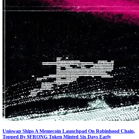
Uniswap Ships A Memecoin Launchpad On Robinhood Chain,
Topped By $FRONG Token Minted Six Days Early