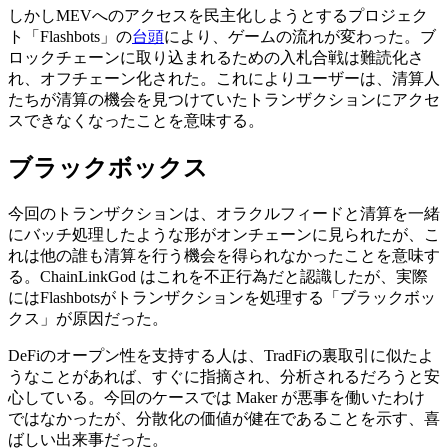
しかしMEVへのアクセスを民主化しようとするプロジェク
ト「Flashbots」の
台頭
により、ゲームの流れが変わった。ブ
ロックチェーンに取り込まれるための入札合戦は難読化さ
れ、オフチェーン化された。これによりユーザーは、清算人
たちが清算の機会を見つけていたトランザクションにアクセ
スできなくなったことを意味する。
ブラックボックス
今回のトランザクションは、オラクルフィードと清算を一緒
にバッチ処理したような形がオンチェーンに見られたが、こ
れは他の誰も清算を行う機会を得られなかったことを意味す
る。ChainLinkGod はこれを不正行為だと認識したが、実際
にはFlashbotsがトランザクションを処理する「ブラックボッ
クス」が原因だった。
DeFiのオープン性を支持する人は、TradFiの裏取引に似たよ
うなことがあれば、すぐに指摘され、分析されるだろうと安
心している。今回のケースでは Maker が悪事を働いたわけ
ではなかったが、分散化の価値が健在であることを示す、喜
ばしい出来事だった。