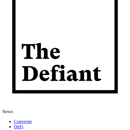
News
Converge
DeFi