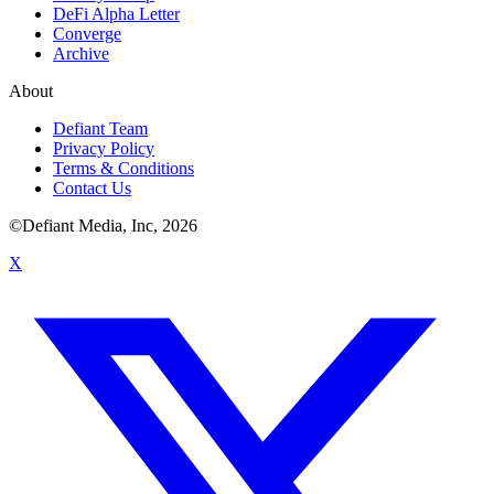
DeFi Alpha Letter
Converge
Archive
About
Defiant Team
Privacy Policy
Terms & Conditions
Contact Us
©Defiant Media, Inc,
2026
X