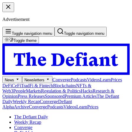
Advertisement
Toggle navigation menu
Toggle navigation menu
Toggle theme
Converge
Podcasts
Videos
Learn
Prices
News
Newsletters
DeFi
CeFi
TradFi & Fintech
Blockchains
NFTs &
Web3
People
Markets
Regulation & Politics
Hacks
Research &
Opinion
Press Releases
Sponsored
Premium Articles
The Defiant
Daily
Weekly Recap
Converge
Defiant
Alpha
Archive
Converge
Podcasts
Videos
Learn
Prices
The Defiant Daily
Weekly Recap
Converge